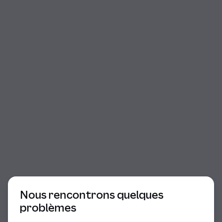
Début du dialogue
Nous rencontrons quelques
problèmes